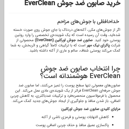
خرید صابون ضد جوش EverClean
خداحافظی با جوش‌های مزاحم
اگر از جوش‌های مکرر، آکنه‌های دردناک یا جای جوش روی صورت خسته
شده‌اید، وقت آن رسیده است که یک شوینده‌ی تخصصی را وارد روتین
پوستی خود کنید.
صابون ضد جوش اورکلین (EverClean)
محصولی از
شرکت
پاکرای نیک مهر
است که با ترکیبات کاملاً گیاهی و اثربخش، به شما
کمک می‌کند پوستی شفاف، سالم و عاری از آکنه داشته باشید.
چرا انتخاب صابون ضد جوش
EverClean هوشمندانه است؟
صابون‌های معمولی تنها سطح پوست را تمیز می‌کنند، اما صابون ضد
جوش حرفه‌ای EverClean فراتر از یک شوینده‌ی عادی عمل می‌کند. این
محصول با فرمولاسیون منحصربه‌فرد و ترکیبات ضدباکتری، به کاهش چربی
اضافی، باز شدن منافذ و جلوگیری از ایجاد جوش‌های جدید کمک می‌کند.
مزایای کلیدی صابون ضد جوش اورکلین:
کاهش التهابات پوستی و قرمزی ناشی از آکنه
پاکسازی عمیق منافذ و حذف چربی اضافی پوست