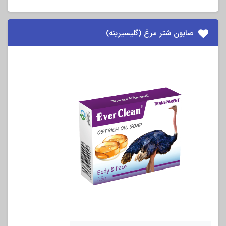
صابون شتر مرغ (گلیسیرینه)