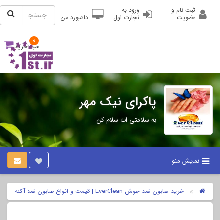
ثبت نام و
ورود به
عضویت
تجارت اول
داشبورد من
0
سبد خرید
پاکرای نیک مهر
به سلامتی ات سلام کن
نمایش منو
خرید صابون ضد جوش EverClean | قیمت و انواع صابون ضد آکنه