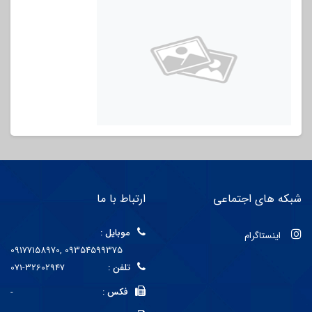
شبکه های اجتماعی
ارتباط با ما
موبایل :
اینستاگرام
09177158970, 09354599375
تلفن :
071-32602947
فکس :
-