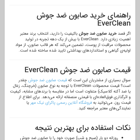
راهنمای خرید صابون ضد جوش
EverClean
اگر قصد
خرید صابون ضد جوش
باکیفیت را دارید، انتخاب برند معتبر
اهمیت زیادی دارد. EverClean با بیش از یک دهه تجربه در تولید
محصولات مراقبت از پوست، تضمین می‌کند که هر قالب صابون، از مواد
اولیه‌ی گیاهی و استانداردهای بهداشتی تایید شده ساخته شده است.
قیمت صابون ضد جوش EverClean
سوال بسیاری از مشتریان این است که
قیمت صابون ضد جوش
چقدر
است؟ قیمت محصولات EverClean با توجه به نوع صابون (خرچنگ، زغال
یا ضد آکنه کلاسیک) متفاوت است اما در مقایسه با برندهای مشابه، کیفیت
و اثرگذاری فوق‌العاده‌ای با قیمتی منصفانه ارائه می‌دهد. برای اطلاع از
قیمت روز، می‌توانید به
فروشگاه آنلاین رسمی پاکرای نیک مهر
یا
نمایندگی‌های معتبر مراجعه کنید.
نکات استفاده برای بهترین نتیجه
روزانه دو بار (صبح و شب) صورت خود را با صابون ضد جوش