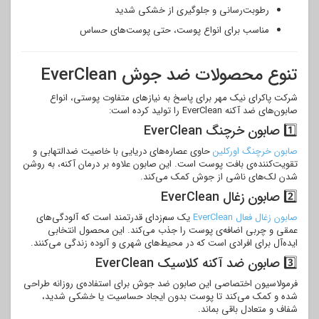
رطوبت‌رسانی و جلوگیری از خشکی شدید
مناسب برای انواع پوست، حتی پوست‌های حساس
تنوع محصولات ضد جوش EverClean
شرکت پاکرای نیک مهر برای پاسخ به نیازهای متفاوت پوستی، انواع
صابون‌های ضد آکنه EverClean را تولید کرده است:
1️⃣ صابون خرچنگ EverClean
صابون خرچنگ اورکلین
حاوی عصاره‌های دریایی با خاصیت ضدالتهابی و
تقویت‌کننده‌ی بافت پوست است. این صابون علاوه بر درمان آکنه، به روشن
شدن لک‌های ناشی از جوش کمک می‌کند.
2️⃣ صابون زغال EverClean
صابون زغال فعال EverClean
یک سم‌زدای قدرتمند است که آلودگی‌های
عمقی و چربی اضافه‌ی پوست را جذب می‌کند. این محصول انتخابی
ایده‌آل برای افرادی است که در محیط‌های شهری و آلوده زندگی می‌کنند.
3️⃣ صابون ضد آکنه کلاسیک EverClean
فرمولاسیون اختصاصی این صابون ضد جوش برای استفاده‌ی روزانه طراحی
شده و کمک می‌کند تا پوست بدون ایجاد حساسیت یا خشکی شدید،
شفاف و متعادل باقی بماند.