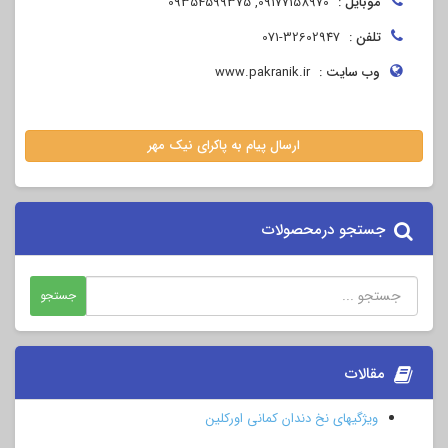
موبایل :
09177158970, 09354599375
تلفن :
071-32602947
وب سایت :
www.pakranik.ir
ارسال پیام به پاکرای نیک مهر
جستجو درمحصولات
مقالات
ویژگیهای نخ دندان کمانی اورکلین