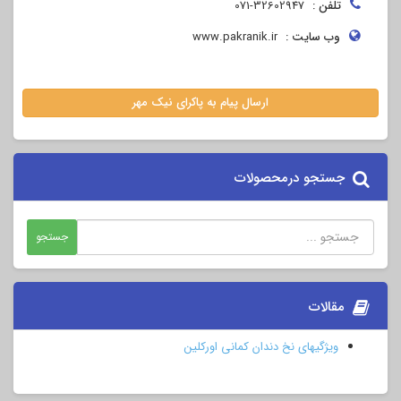
تلفن :
071-32602947
وب سایت :
www.pakranik.ir
ارسال پیام به پاکرای نیک مهر
جستجو درمحصولات
مقالات
ویژگیهای نخ دندان کمانی اورکلین