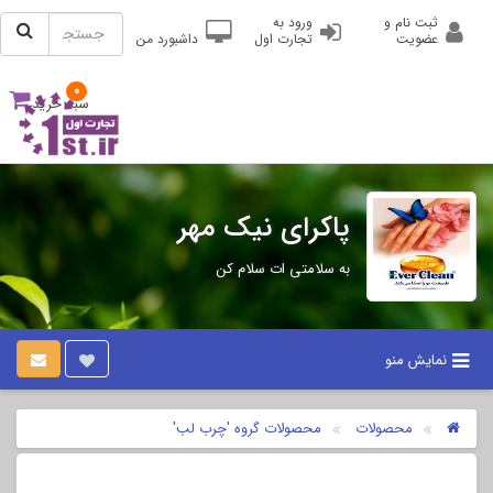
ثبت نام و
ورود به
عضویت
تجارت اول
داشبورد من
0
سبد خرید
پاکرای نیک مهر
به سلامتی ات سلام کن
نمایش منو
محصولات
محصولات گروه 'چرب لب'