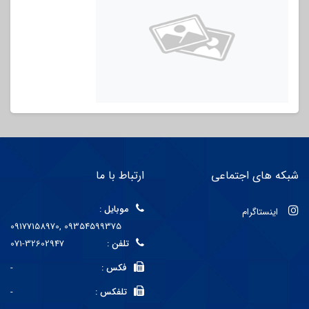
شبکه های اجتماعی
ارتباط با ما
موبایل :
اینستاگرام
09177158970, 09354599375
تلفن :
071-32602947
فکس :
-
تلفکس :
-