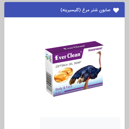
صابون شتر مرغ (گلیسیرینه)