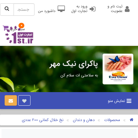
ثبت نام و
ورود به
عضویت
تجارت اول
داشبورد من
0
سبد خرید
پاکرای نیک مهر
به سلامتی ات سلام کن
نمایش منو
محصولات
دهان و دندان
نخ خلال کمانی 200 عددی