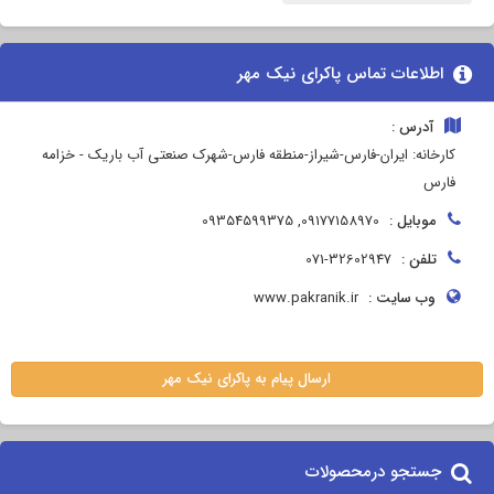
اطلاعات تماس پاکرای نیک مهر
آدرس :
کارخانه: ایران-فارس-شیراز-منطقه فارس-شهرک صنعتی آب باریک - خزامه
فارس
موبایل :
09177158970, 09354599375
تلفن :
071-32602947
وب سایت :
www.pakranik.ir
ارسال پیام به پاکرای نیک مهر
جستجو درمحصولات