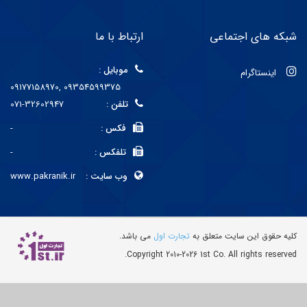
شبکه های اجتماعی
ارتباط با ما
موبایل :
اینستاگرام
09177158970, 09354599375
تلفن :
071-32602947
فکس :
-
تلفکس :
-
وب سایت :
www.pakranik.ir
کليه حقوق اين سايت متعلق به
تجارت اول
می باشد.
Copyright 2010-2026 1st Co. All rights reserved.