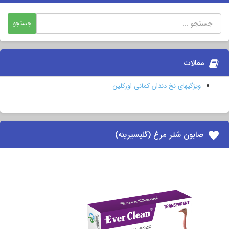
مقالات
ویژگیهای نخ دندان کمانی اورکلین
صابون شتر مرغ (گلیسیرینه)