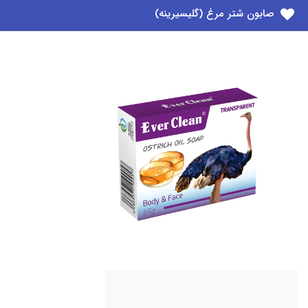
صابون شتر مرغ (گلیسیرینه)