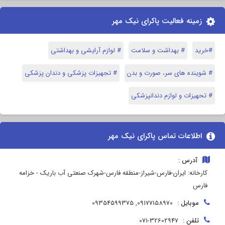
زمینه فعالیت پاکرای نیک مهر
#خرید
# بهداشت و سلامت
# لوازم آرایشی و بهداشتی
# شوینده های سر، صورت و بدن
# تجهیزات پزشکی و دندان پزشکی
# تحهیزات و لوازم دندانپزشکی
اطلاعات تماس پاکرای نیک مهر
آدرس :
کارخانه: ایران-فارس-شیراز-منطقه فارس-شهرک صنعتی آب باریک - خزامه
فارس
موبایل :
09177158970, 09354599375
تلفن :
071-32602947