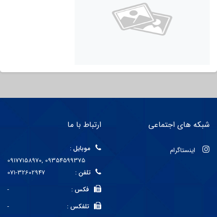
شبکه های اجتماعی
ارتباط با ما
موبایل :
اینستاگرام
09177158970, 09354599375
تلفن :
071-32602947
فکس :
-
تلفکس :
-