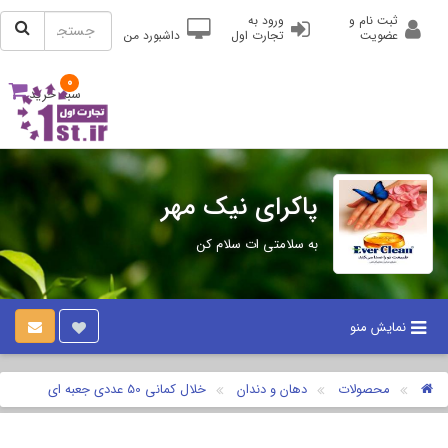
ثبت نام و
ورود به
عضویت
تجارت اول
داشبورد من
0
سبد خرید
پاکرای نیک مهر
به سلامتی ات سلام کن
نمایش منو
محصولات
دهان و دندان
خلال کمانی 50 عددی جعبه ای