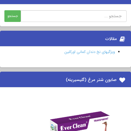
مقالات
ویژگیهای نخ دندان کمانی اورکلین
صابون شتر مرغ (گلیسیرینه)