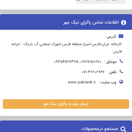
اطلاعات تماس پاکرای نیک مهر
آدرس :
کارخانه: ایران-فارس-شیراز-منطقه فارس-شهرک صنعتی آب باریک - خزامه
فارس
موبایل :
09177158970, 09354599375
تلفن :
071-32602947
وب سایت :
www.pakranik.ir
ارسال پیام به پاکرای نیک مهر
جستجو درمحصولات