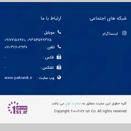
شبکه های اجتماعی
ارتباط با ما
موبایل :
اینستاگرام
09177158970, 09354599375
تلفن :
071-32602947
فکس :
-
تلفکس :
-
وب سایت :
www.pakranik.ir
کليه حقوق اين سايت متعلق به
تجارت اول
می باشد.
Copyright 2010-2026 1st Co. All rights reserved.