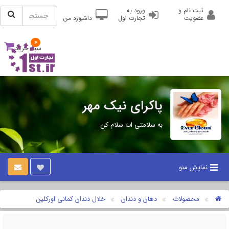
ثبت نام و
ورود به
عضویت
تجارت اول
داشبورد من
0
سبد خرید
پاکرای نیک مهر
به سلامتی ات سلام کن
نمایش منو
محصولات
دهان و دندان
خلال دندان کمانی اورکلین